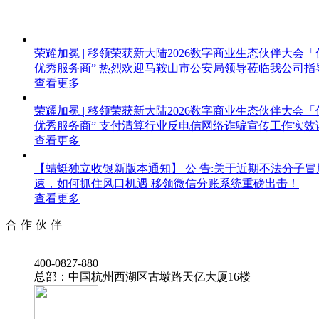
荣耀加冕 | 移领荣获新大陆2026数字商业生态伙伴大会
优秀服务商”
热烈欢迎马鞍山市公安局领导莅临我公司指
查看更多
荣耀加冕 | 移领荣获新大陆2026数字商业生态伙伴大会
优秀服务商”
支付清算行业反电信网络诈骗宣传工作实效
查看更多
【蜻蜓独立收银新版本通知】
公 告:关于近期不法分子
速，如何抓住风口机遇
移领微信分账系统重磅出击！
查看更多
合作伙伴
‭400-0827-880
总部：中国杭州西湖区古墩路天亿大厦16楼