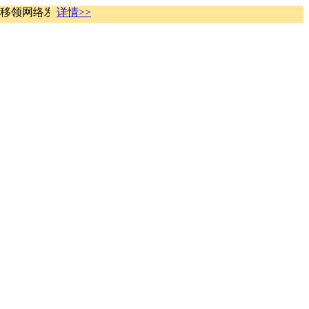
络发现有不法分子盗用移领网络名义开展“京东任务”、“京东刷
详情>>